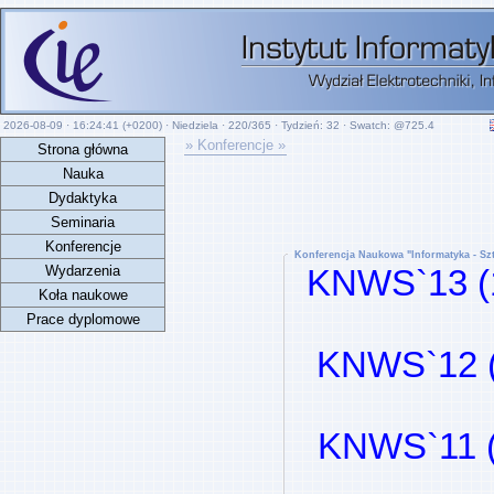
2026-08-09 ·
16:24:41
(+0200) · Niedziela · 220/365 · Tydzień: 32 · Swatch: @
725.4
» Konferencje »
Strona główna
Nauka
Dydaktyka
Seminaria
Konferencje
Konferencja Naukowa "Informatyka - Szt
Wydarzenia
KNWS`13 (
Koła naukowe
Prace dyplomowe
KNWS`12 (
KNWS`11 (