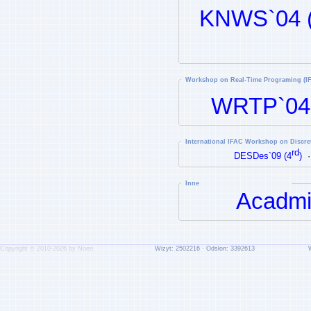
KNWS`04 (
Workshop on Real-Time Programing (I
WRTP`04
International IFAC Workshop on Discr
rd
DESDes`09 (4
)
Inne
Acadmi
Copyright © 2010-2026 by Noen
Wizyt: 2502216 · Odsłon: 3392613